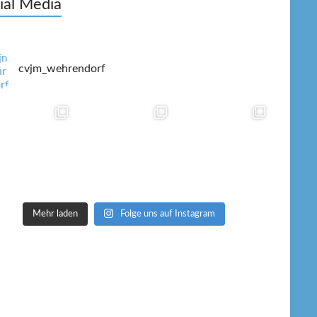
ial Media
cvjm_wehrendorf
Mehr laden
Folge uns auf Instagram