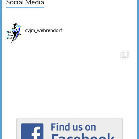
Social Media
cvjm_wehrendorf