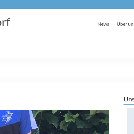
rf
News
Über un
Uns