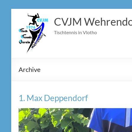
Zum
Inhalt
CVJM Wehrendo
springen
Tischtennis in Vlotho
Archive
1. Max Deppendorf