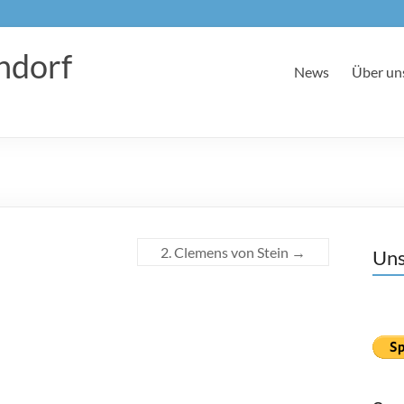
ndorf
News
Über un
2. Clemens von Stein
→
Uns