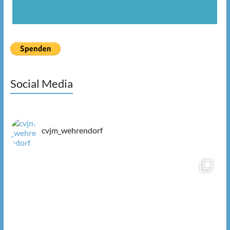
Social Media
cvjm_wehrendorf