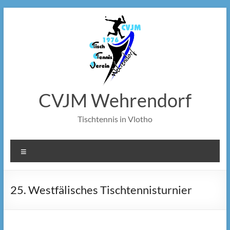
Zum
Inhalt
springen
CVJM Wehrendorf
Tischtennis in Vlotho
Menü
25. Westfälisches Tischtennisturnier