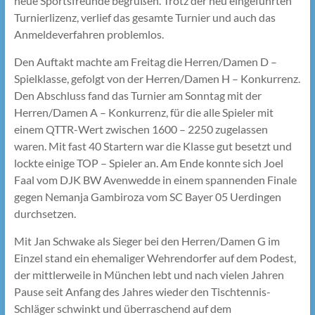
neue Sportsfreunde begrüßen. Trotz der neu eingeführten
Turnierlizenz, verlief das gesamte Turnier und auch das
Anmeldeverfahren problemlos.
Den Auftakt machte am Freitag die Herren/Damen D –
Spielklasse, gefolgt von der Herren/Damen H – Konkurrenz.
Den Abschluss fand das Turnier am Sonntag mit der
Herren/Damen A – Konkurrenz, für die alle Spieler mit
einem QTTR-Wert zwischen 1600 – 2250 zugelassen
waren. Mit fast 40 Startern war die Klasse gut besetzt und
lockte einige TOP – Spieler an. Am Ende konnte sich Joel
Faal vom DJK BW Avenwedde in einem spannenden Finale
gegen Nemanja Gambiroza vom SC Bayer 05 Uerdingen
durchsetzen.
Mit Jan Schwake als Sieger bei den Herren/Damen G im
Einzel stand ein ehemaliger Wehrendorfer auf dem Podest,
der mittlerweile in München lebt und nach vielen Jahren
Pause seit Anfang des Jahres wieder den Tischtennis-
Schläger schwinkt und überraschend auf dem