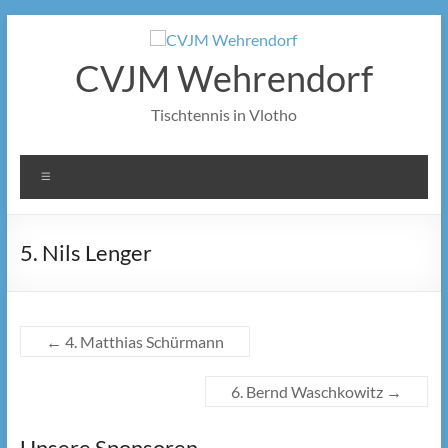
Zum
Inhalt
springen
CVJM Wehrendorf
Tischtennis in Vlotho
Menü
5. Nils Lenger
←
4. Matthias Schürmann
6. Bernd Waschkowitz
→
Unsere Sponsoren