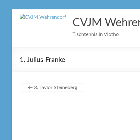
Zum
Inhalt
CVJM Wehren
springen
Tischtennis in Vlotho
1. Julius Franke
←
3. Taylor Steineberg